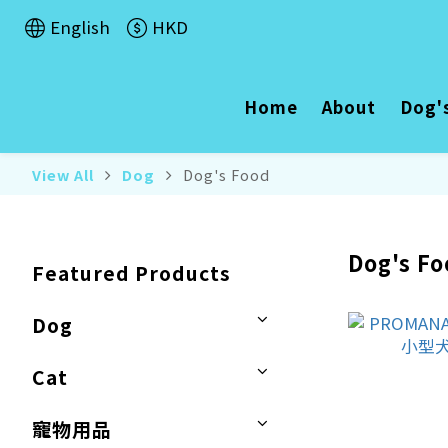
English
HKD
Home
About
Dog'
View All
Dog
Dog's Food
Dog's Fo
Featured Products
Dog
Cat
寵物用品