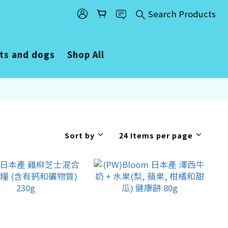
Search Products
ats and dogs
Shop All
Sort by
24 Items per page