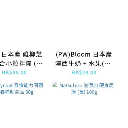
 日本產 雞柳芝
(PW)Bloom 日本產
合小粒拌糧 (含
澤西牛奶 + 水果(梨,
鈣和礦物質)
蘋果, 柑橘和甜瓜)
HK$88.00
HK$28.00
230g
健康餅 80g