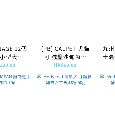
NAGE 12個
(PB) CALPET 犬貓
九州
小型犬用
可 減鹽沙甸魚乾
士混
.7kg
100g
有
190.00
HK$60.00