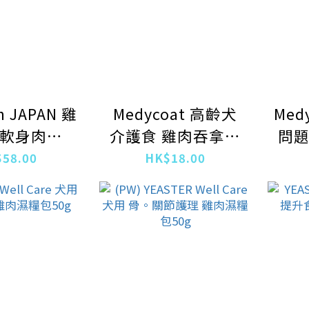
n JAPAN 雞
Medycoat 高齡犬
Medyco
軟身肉條
介護食 雞肉吞拿魚
問題
70g
濕糧 50g
58.00
HK$18.00