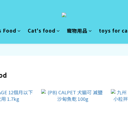
s Food
Cat's food
寵物用品
toys for c
od