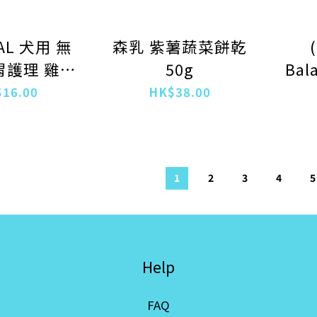
EAL 犬用 無
森乳 紫薯蔬菜餅乾
胃護理 雞胸
50g
Bal
包 40g
用
16.00
HK$38.00
1
2
3
4
5
Help
FAQ