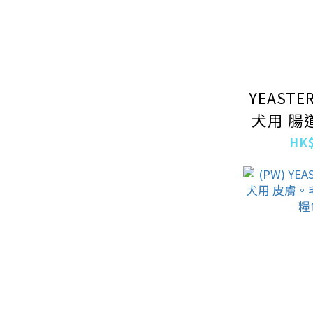
YEASTER
犬用 腸
濕糧
HK$