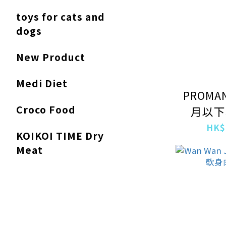
toys for cats and
dogs
New Product
Medi Diet
PROMA
Croco Food
月以下
1
HK$
KOIKOI TIME Dry
Meat