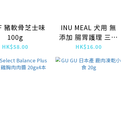
.F 豬軟骨芝士味
INU MEAL 犬用 無
100g
添加 腸胃護理 三文
魚濕糧包 40g
HK$58.00
HK$16.00