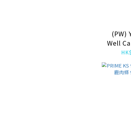
(PW) 
Well Ca
膚。毛髮
HK$
濕糧