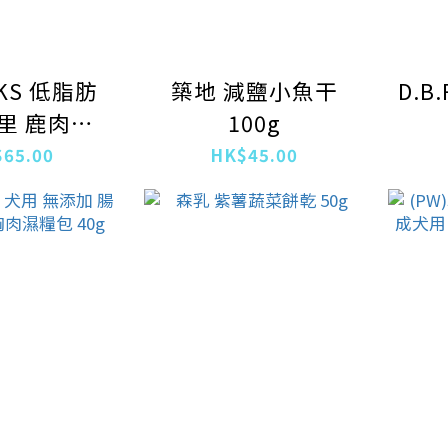
 KS 低脂肪
築地 減鹽小魚干
D.B
里 鹿肉條
100g
(1715)
65.00
HK$45.00