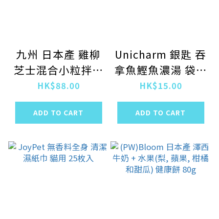
九州 日本產 雞柳
Unicharm 銀匙 吞
芝士混合小粒拌糧
拿魚鰹魚濃湯 袋裝
(含有鈣和礦物質)
肉醬 35g
HK$88.00
HK$15.00
230g
ADD TO CART
ADD TO CART