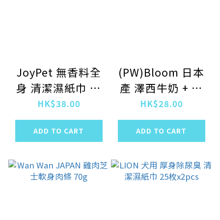
JoyPet 無香料全
(PW)Bloom 日本
身 清潔濕紙巾 貓
產 澤西牛奶 + 水
用 25枚入
果(梨, 蘋果, 柑橘
HK$38.00
HK$28.00
和甜瓜) 健康餅
ADD TO CART
ADD TO CART
80g