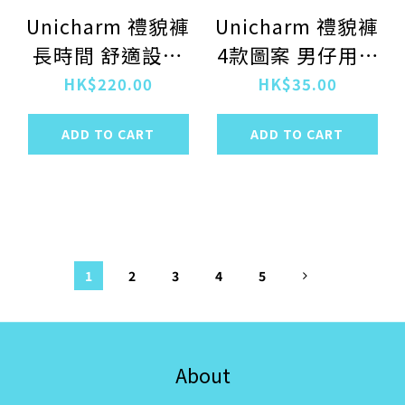
Unicharm 禮貌褲
Unicharm 禮貌褲
長時間 舒適設計
4款圖案 男仔用 S
男女共用 中型犬用
各1塊
HK$220.00
HK$35.00
16枚入
ADD TO CART
ADD TO CART
1
2
3
4
5
About