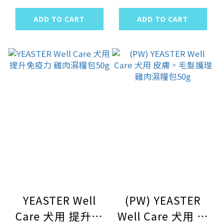
濕糧包50g
ADD TO CART
ADD TO CART
YEASTER Well
(PW) YEASTER
Care 犬用 提升免
Well Care 犬用 皮