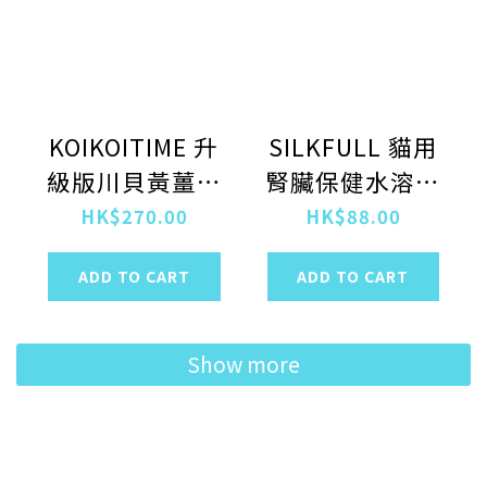
KOIKOITIME 升
SILKFULL 貓用
級版川貝黃薑鱷
腎臟保健水溶液
魚粉 100g
7包入
HK$270.00
HK$88.00
ADD TO CART
ADD TO CART
Show more