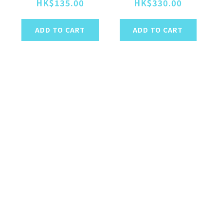
助品 30g
助品 100g
HK$135.00
HK$330.00
ADD TO CART
ADD TO CART