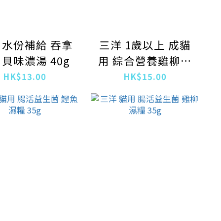
 水份補給 吞拿
三洋 1歲以上 成貓
貝味濃湯 40g
用 綜合營養雞柳濕
糧 40g
HK$13.00
HK$15.00