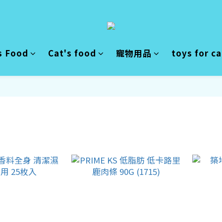
s Food
Cat's food
寵物用品
toys for c