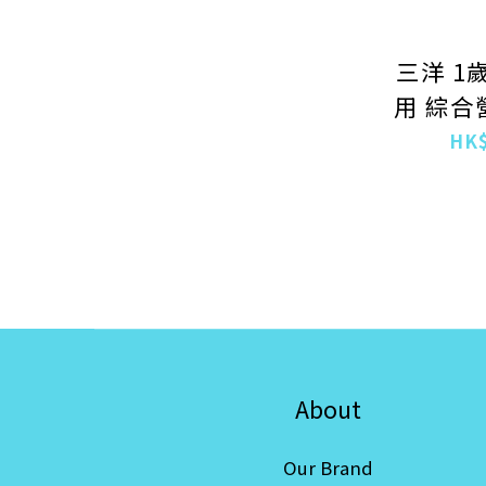
三洋 1
用 綜合
糧
HK$
About
Our Brand