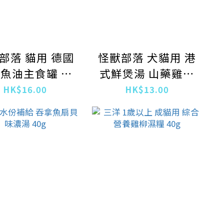
部落 貓用 德國
怪獸部落 犬貓用 港
魚油主食罐 磷
式鮮煲湯 山藥雞魚
鰹魚口味 82g
湯 80g
HK$16.00
HK$13.00