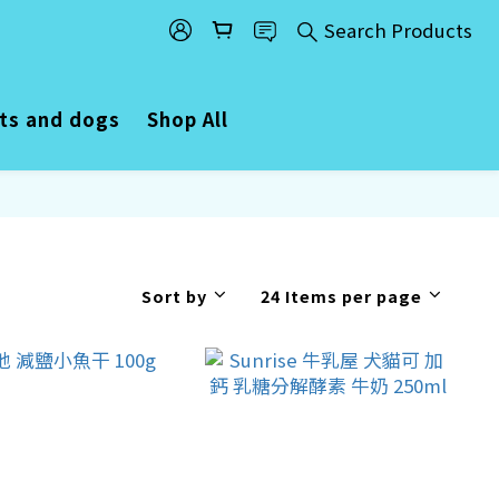
Search Products
ats and dogs
Shop All
Sort by
24 Items per page