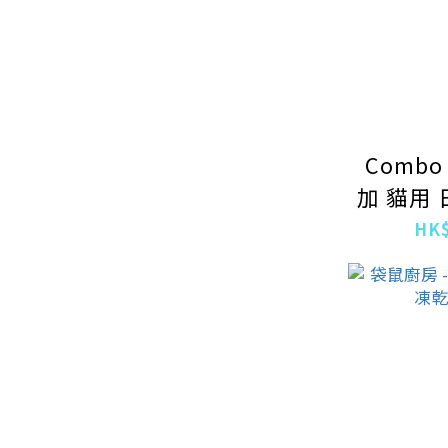
Combo
加 貓用
肉鰹魚
HK$