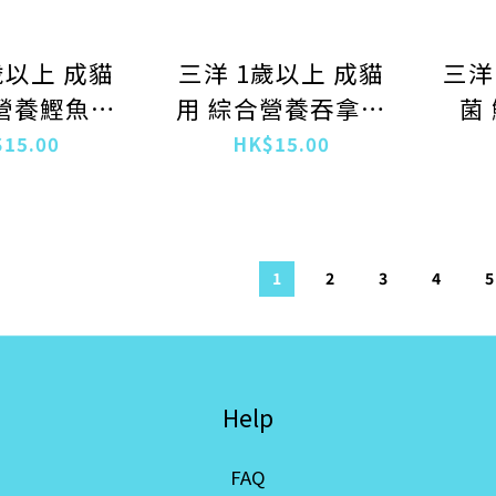
歲以上 成貓
三洋 1歲以上 成貓
三洋
營養鰹魚濕
用 綜合營養吞拿魚
菌 
 40g
濕糧 40g
15.00
HK$15.00
1
2
3
4
5
Help
FAQ