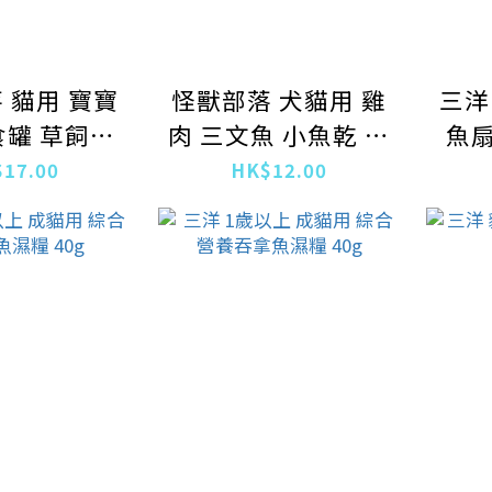
 貓用 寶寶
怪獸部落 犬貓用 雞
三洋
罐 草飼牛
肉 三文魚 小魚乾 南
魚扇
 82g
瓜 龍鳳呈祥佛跳牆
17.00
HK$12.00
80g