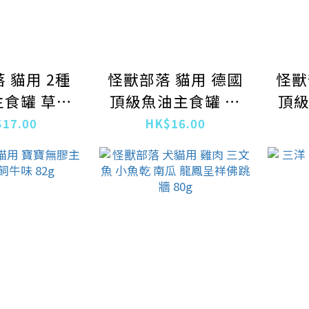
 貓用 2種
怪獸部落 貓用 德國
怪獸
食罐 草原
頂級魚油主食罐 雞
頂級
味 82g
肉口味 82g
蝦
17.00
HK$16.00