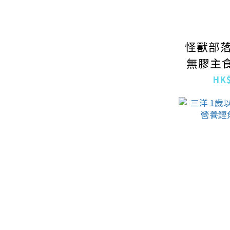
怪獸部落
無膠主食
味
HK$