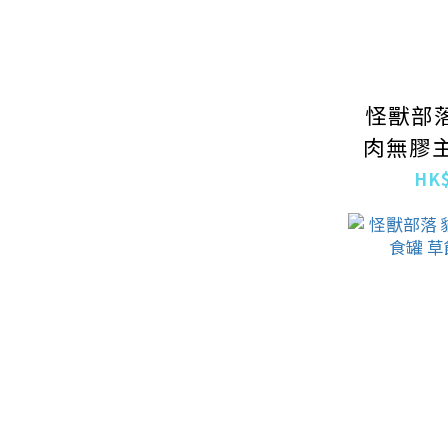
怪獸部落
肉無膠主
羊肉
HK$