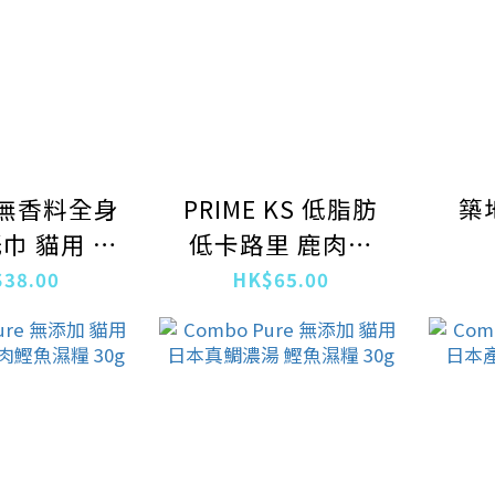
t 無香料全身
PRIME KS 低脂肪
築
巾 貓用 25
低卡路里 鹿肉條
枚入
90G (1715)
38.00
HK$65.00