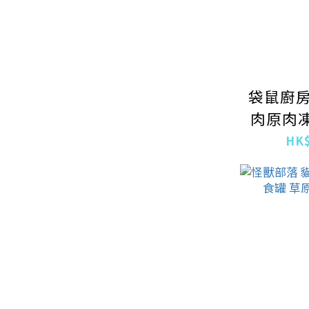
袋鼠廚房 
肉原肉凍
HK$