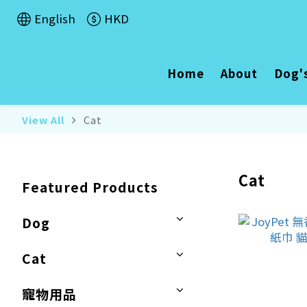
English
HKD
Home
About
Dog'
View All
Cat
Cat
Featured Products
Dog
Cat
寵物用品