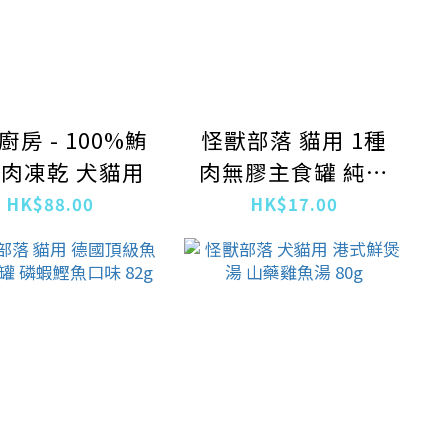
廚房 - 100%鮪
怪獸部落 貓用 1種
肉凍乾 犬貓用
肉無膠主食罐 純雞
肉味 82g
HK$88.00
HK$17.00