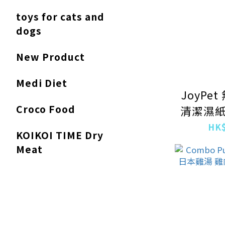
toys for cats and
dogs
New Product
Medi Diet
JoyPe
Croco Food
清潔濕紙
HK$
KOIKOI TIME Dry
Meat