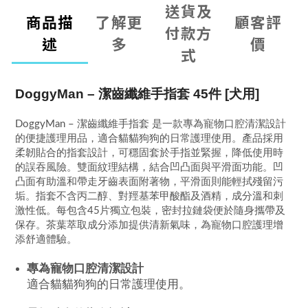
送貨及
商品描
了解更
顧客評
付款方
述
多
價
式
DoggyMan – 潔齒纖維手指套 45件 [犬用]
DoggyMan – 潔齒纖維手指套 是一款專為寵物口腔清潔設計
的便捷護理用品，適合貓貓狗狗的日常護理使用。產品採用
柔韌貼合的指套設計，可穩固套於手指並緊握，降低使用時
的誤吞風險。雙面紋理結構，結合凹凸面與平滑面功能。凹
凸面有助溫和帶走牙齒表面附著物，平滑面則能輕拭殘留污
垢。指套不含丙二醇、對羥基苯甲酸酯及酒精，成分溫和刺
激性低。每包含45片獨立包裝，密封拉鏈袋便於隨身攜帶及
保存。茶葉萃取成分添加提供清新氣味，為寵物口腔護理增
添舒適體驗。
專為寵物口腔清潔設計
適合貓貓狗狗的日常護理使用。