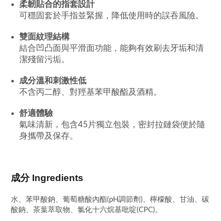
柔韌貼合的指套設計
可穩固套於手指並緊握，降低使用時的誤吞風險。
雙面紋理結構
結合凹凸面與平滑面功能，能夠有效刷去牙垢和清
潔殘留污垢。
成分溫和刺激性低
不含丙二醇、對羥基苯甲酸酯及酒精。
舒適體驗
氣味清新，包含45片獨立包裝，密封拉鏈袋便於隨
身攜帶及保存。
成分 Ingredients
水、苯甲酸鈉、葡萄糖酸內酯(pH調節劑)、檸檬酸、甘油、碳
酸鈉、茶葉萃取物、氯化十六烷基吡啶(CPC)。