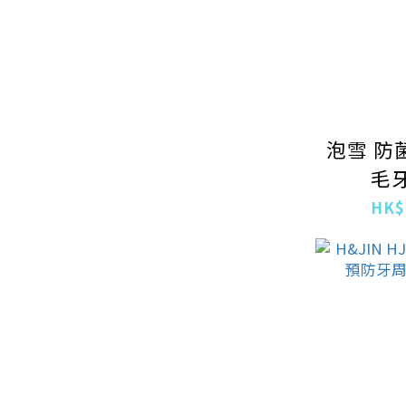
泡雪 防
毛
HK$