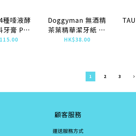
o 4種唾液酵
Doggyman 無酒精
TA
料牙膏 PRO
茶葉精華潔牙紙 45
50g
枚
115.00
HK$38.00
1
2
3
顧客服務
運送服務方式