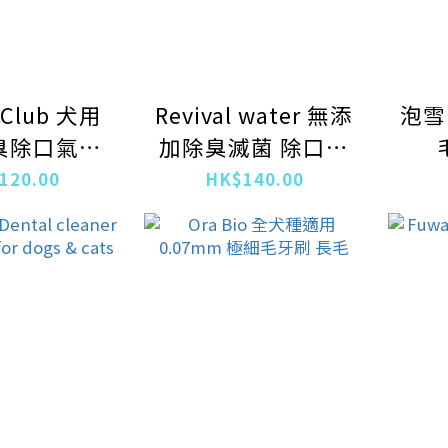
 Club 犬用
Revival water 無添
泡雪
臭除口氣減
加除臭滅菌 除口氣
濾水器 3個
液 100ml
120.00
HK$140.00
有效