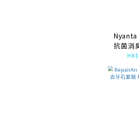
Nyanta
抗菌消
礦物質 
HK$
月