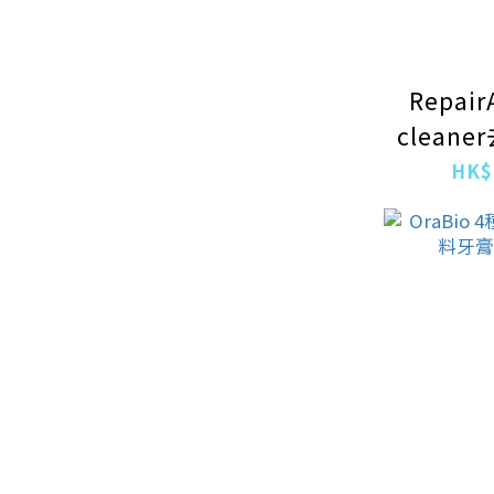
Repair
clean
for do
HK$