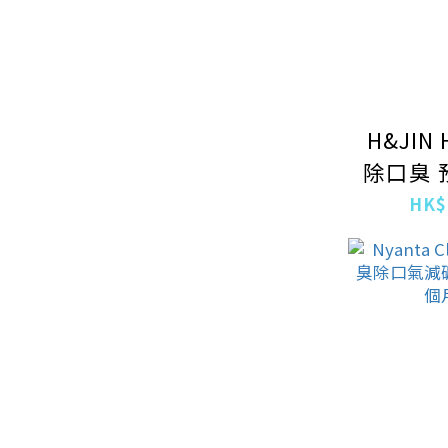
H&JIN
除口臭 
牙膏
HK$