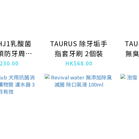
 HJ1乳酸菌
TAURUS 除牙垢手
TA
預防牙周病
指套牙刷 2個裝
無臭
 40g
230.00
HK$68.00