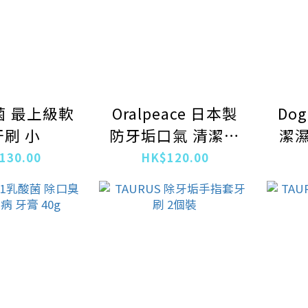
菌 最上級軟
Oralpeace 日本製
Do
牙刷 小
防牙垢口氣 清潔口
潔濕
腔 乳酸菌牙膏 80g
130.00
HK$120.00