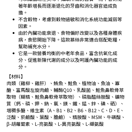
著年齡增長而逐漸退化的牙齒和消化器官造成負
擔。
不含穀物，考慮到穀物過敏和消化系統功能減弱等
因素。
由於內臟功能衰退、食物偏好改變以及各種身體疾
病，食慾開始下降。這款慕絲非常適合搭配乾糧，
幫助補充水分。
它是一款營養均衡的中老年食品，富含抗氧化成
分、促進新陳代謝的成分以及呵護內臟功能的成
分。
【材料】
肉類（雞柳、雞肝）、鮪魚、鮭魚、植物油、魚油、寡
醣、富馬酸左旋肉鹼、輔酶Q10、乳酸菌、鮭魚鼻軟骨萃
取物（糊精、鮭魚鼻軟骨萃取物）、磷脂醯絲胺酸、礦物
質（鈣、磷、鉀、鈉、氯、鎂、鐵、錳、鋅、碘、硒）、
增稠多醣、維生素（A、B1、B2、B6、B12、C、D、E、
泛酸、菸鹼酸、葉酸、膽鹼）、精胺酸、MSM、牛磺酸、
β-胡蘿蔔素、L-亮氨酸、L-異亮氨酸、L-纈氨酸