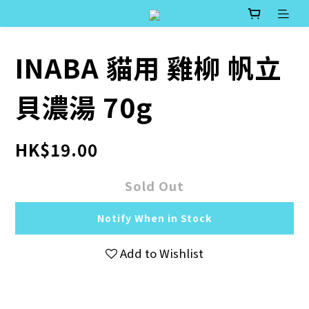
INABA 貓用 雞柳 帆立
貝濃湯 70g
HK$19.00
Sold Out
Notify When in Stock
Add to Wishlist