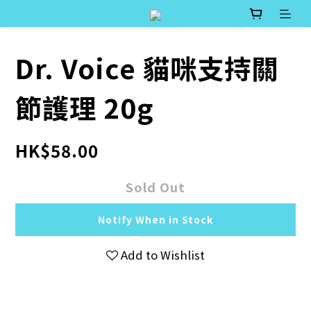
Dr. Voice 貓咪支持關
節護理 20g
HK$58.00
Sold Out
Notify When in Stock
Add to Wishlist