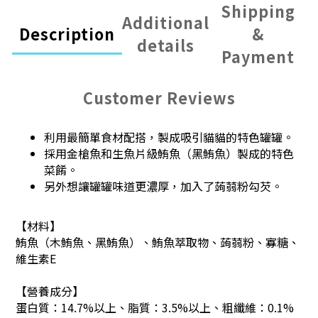
Shipping
Additional
Description
&
details
Payment
Customer Reviews
利用最簡單食材配搭，製成吸引貓貓的特色罐罐。
採用金槍魚和生魚片級鮪魚（黑鮪魚）製成的特色
菜餚。
另外想讓罐罐味道更濃厚，加入了蒟蒻粉勾芡。
【材料】
鮪魚（木鮪魚、黑鮪魚）、鮪魚萃取物、蒟蒻粉、寡糖、
維生素E
【營養成分】
蛋白質：14.7%以上、脂質：3.5%以上、粗纖維：0.1%