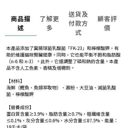
送貨及
商品描
了解更
顧客評
付款方
述
多
價
式
本產品添加了糞腸球菌乳酸菌「FK-23」和檸檬酸鉀，有
助於維護貓咪腎臟健康。同時，它也能平衡不飽和脂肪酸
（n-6 和 n-3）。
此外，它還調整了磷和鈉的含量。本產
品不含人工色素、香精及增稠劑。
【
材料
】
海鮮（鰹魚、魚類萃取物）、澱粉、大豆油、滅菌乳酸
菌、檸檬酸鉀
【營養成份】
蛋白質含量≥3.9%，脂肪含量≥0.7%，粗纖維含量
≤0.1%，灰分含量≤0.6%，水分含量≤87.5%、
能量：
18千卡/袋