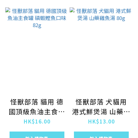
怪獸部落 貓用 德
怪獸部落 犬貓用
國頂級魚油主食罐
港式鮮煲湯 山藥雞
磷蝦鰹魚口味 82g
魚湯 80g
HK$16.00
HK$13.00