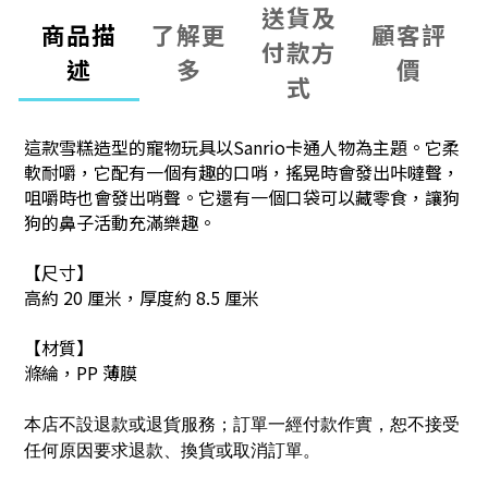
送貨及
商品描
了解更
顧客評
付款方
述
多
價
式
這款雪糕造型的寵物玩具以Sanrio卡通人物為主題。它柔
軟耐嚼，它配有一個有趣的口哨，搖晃時會發出咔噠聲，
咀嚼時也會發出哨聲。它還有一個口袋可以藏零食，讓狗
狗的鼻子活動充滿樂趣。
【尺寸】
高約 20 厘米，厚度約 8.5 厘米
【材質】
滌綸，PP 薄膜
本店不設退款或退貨服務；訂單一經付款作實，恕不接受
任何原因要求退款、換貨或取消訂單。