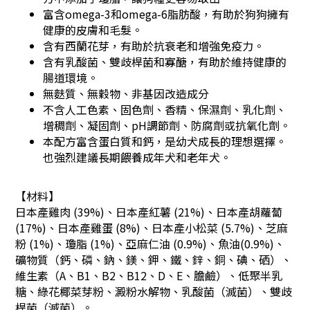
富含omega-3和omega-6脂肪酸，有助於狗狗擁有
健康的皮膚和毛髮。
含有西蘭花芽，有助於抗衰老和增強免疫力。
含有乳酸菌、雙歧桿菌和寡醣，有助於維持健康的
腸道環境。
無麩質、
無穀物、
非基因改造成分
不含人工色素、固色劑、香精、保濕劑、乳化劑、
增稠劑、凝固劑、pH調節劑、防腐劑或抗氧化劑。
本配方富含蛋白質和鈣，是幼犬成長的理想選擇。
也強烈建議長期餵養成年犬和老年犬。
【材料】
日本
產雞肉 (39%)、
日本
產紅薯 (21%)、
日本
產胡蘿蔔
(17%)、
日本
產雞蛋 (8%)、
日本
產小松菜 (5.7%)、芝麻
粉 (1%)、瓊脂 (1%)、亞麻仁油 (0.9%)、魚油(0.9%)、
礦物質（鈣、磷、鈉、鎂、鉀、鐵、鋅、銅、碘、硒）、
維生素（A、B1、B2、B12、D、E、膽鹼）、低聚半乳
糖、綠花椰菜芽粉、澱粉水解物、乳酸菌（滅菌）、雙歧
桿菌（滅菌）。