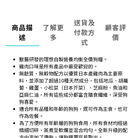
送貨及
商品描
了解更
顧客評
付款方
述
多
價
式
獸醫研發的理想自製營養均衡全價狗糧。
雞肉口味是所有產品中最受歡迎的。
無麩質、無穀物配方以優質日本產雞肉為主要原
料，
並添加了超過10種天然成分，包括地瓜、胡蘿
蔔、雞蛋、小松菜（日本芥菜）、芝麻粉、魚油和
亞麻仁油，所有這些成分都富含膳食纖維，深受狗
狗喜愛。
適合所有品種和年齡的狗狗，既可作為主食，也可
作為佐餐。
為了方便所有年齡層的狗狗食用，所有食材均經過
精細切碎、蒸煮至軟爛並混合均勻。全新升級的配
方中添加了瓊脂，讓狗糧更容易取出。