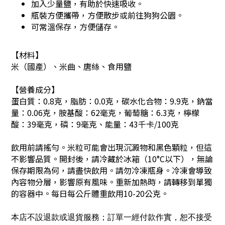
加入少量鹽，有助於快速吸收。
瓶裝方便攜帶，方便散步或前往狗狗公園。
可常溫保存，方便儲存。
【材料】
米（國產）、米曲、唐絲、食用鹽
【營養成分】
蛋白質：0.8克，脂肪：0.0克，碳水化合物：9.9克，鈉當
量：0.06克，胺基酸：62毫克，葡萄糖：6.3克，檸檬
酸：39毫克，磷：9毫克、
能量：
43千卡/100克
飲用前請搖勻。
米粒可能會出現沉澱物和黑色顆粒，但這
不影響品質。開封後，請冷藏於冰箱（10°C以下），無論
保存期限為何，請盡快飲用。
請勿冷凍瓶身。冷凍會導致
內容物分層，影響原有風味。
重新加熱時，請轉移到單獨
的容器中。
每日每公斤體重飲用10-20公克。
本店不設退款或退貨服務；訂單一經付款作實，恕不接受