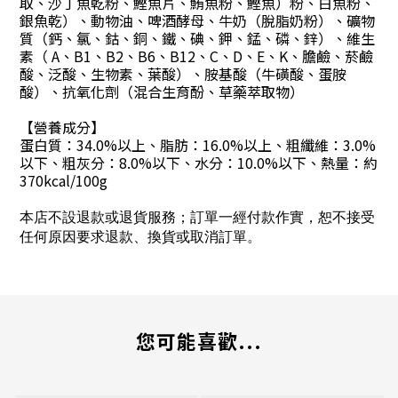
取、沙丁魚乾粉、鰹魚片、鮪魚粉、鰹魚）粉、白魚粉、
銀魚乾）、動物油、啤酒酵母、牛奶（脫脂奶粉）、礦物
質（鈣、氯、鈷、銅、鐵、碘、鉀、錳、磷、鋅）、維生
素（ A、B1、B2、B6、B12、C、D、E、K、膽鹼、菸鹼
酸、泛酸、生物素、葉酸）、胺基酸（牛磺酸、蛋胺
酸）、抗氧化劑（混合生育酚、草藥萃取物）
【營養成分】
蛋白質：34.0%以上、脂肪：16.0%以上、粗纖維：3.0%
以下、粗灰分：8.0%以下、水分：10.0%以下、熱量：約
370kcal/100g
本店不設退款或退貨服務；訂單一經付款作實，恕不接受
任何原因要求退款、換貨或取消訂單。
您可能喜歡...