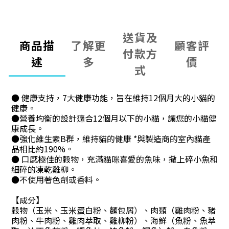
送貨及
商品描
了解更
顧客評
付款方
述
多
價
式
● 健康支持，7大健康功能，旨在維持12個月大的小貓的
健康。
●營養均衡的設計適合12個月以下的小貓，讓您的小貓健
康成長。
●強化維生素B群，維持貓的健康 *與製造商的室內貓產
品相比約190%。
● 口感極佳的穀物，充滿貓咪喜愛的魚味，撒上碎小魚和
細碎的凍乾雞柳。
●不使用著色劑或香料。
【成分】
穀物（玉米、玉米蛋白粉、麵包屑）、肉類（雞肉粉、豬
肉粉、牛肉粉、雞肉萃取、雞柳粉）、海鮮（魚粉、魚萃