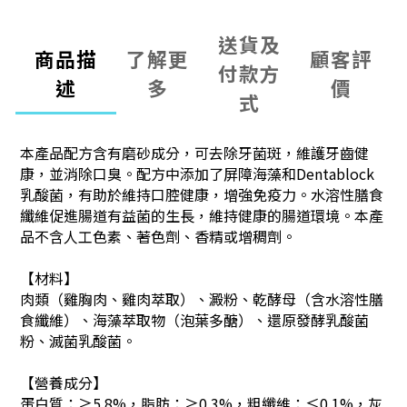
送貨及
商品描
了解更
顧客評
付款方
述
多
價
式
本產品配方含有磨砂成分，可去除牙菌斑，維護牙齒健
康，並消除口臭。配方中添加了屏障海藻和Dentablock
乳酸菌，有助於維持口腔健康，增強免疫力。水溶性膳食
纖維促進腸道有益菌的生長，維持健康的腸道環境。本產
品不含人工色素、著色劑、香精或增稠劑。
【材料】
肉類（雞胸肉、雞肉萃取）、澱粉、乾酵母（含水溶性膳
食纖維）、海藻萃取物（泡葉多醣）、還原發酵乳酸菌
粉、滅菌乳酸菌。
【營養成分】
蛋白質：≥5.8%，脂肪：≥0.3%，粗纖維：≤0.1%，灰