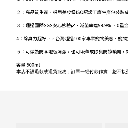
２：高品質生產，採用美妝級ISO認證工廠生產包裝製成，
３：通過國際SGS安心檢驗✔️，滅菌率達99.9% ，0
4：除臭力超好👃，台灣超過100家專業寵物美容、
５：可做為防🪳地板清潔，也可吸釋成除臭防蟑噴霧，或
容量:500ml
本店不設退款或退貨服務；訂單一經付款作實，恕不接