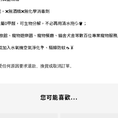
❌️無酒精❌️無化學消毒劑
重金屬0甲醛，可生物分解，不必再用清水拖💦🪣；
寵物旅館、寵物遊樂園、寵物餐廳、貓舍犬舍等數百位專業寵物服
加入水氧機空氣淨化💐、驅蟑防蚊🦟🪳
受任何原因要求退款、換貨或取消訂單。
您可能喜歡...