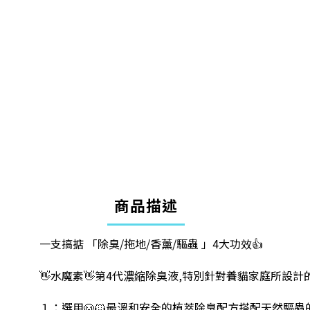
商品描述
一支搞掂 「除臭/拖地/香薰/驅蟲 」4大功效👍
👋水魔素👋第4代濃縮除臭液,特別針對養貓家庭所設
１：選用🐶🐱最溫和安全的植萃除臭配方搭配天然驅蟲