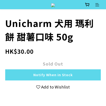
Unicharm 犬用 瑪利
餅 甜薯口味 50g
HK$30.00
Sold Out
Notify When in Stock
Add to Wishlist