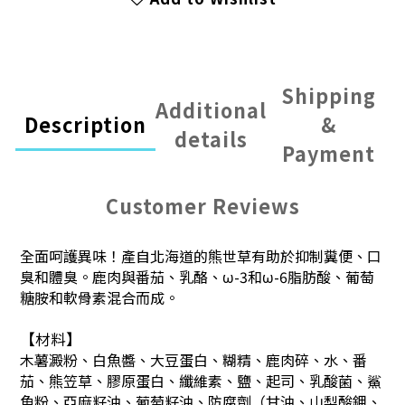
Shipping
Additional
Description
&
details
Payment
Customer Reviews
全面呵護異味！產自北海道的熊世草有助於抑制糞便、口
臭和體臭。鹿肉與番茄、乳酪、ω-3和ω-6脂肪酸、葡萄
糖胺和軟骨素混合而成。
【材料】
木薯澱粉、白魚醬、大豆蛋白、糊精、鹿肉碎、水、番
茄、熊笠草、膠原蛋白、纖維素、鹽、起司、乳酸菌、鯊
魚粉、亞麻籽油、葡萄籽油、防腐劑（甘油、山梨酸鉀、