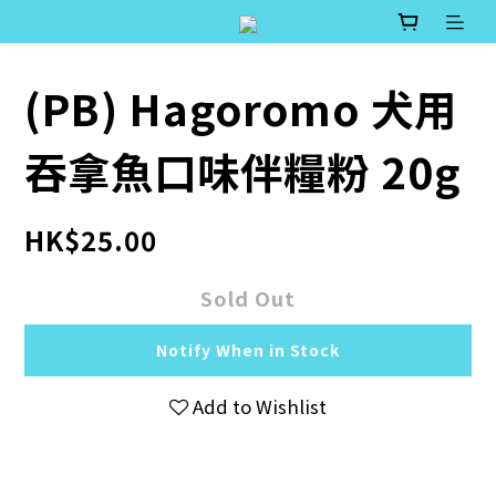
(PB) Hagoromo 犬用
吞拿魚口味伴糧粉 20g
HK$25.00
Sold Out
Notify When in Stock
Add to Wishlist