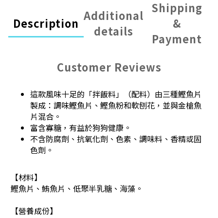
Shipping
Additional
Description
&
details
Payment
Customer Reviews
這款風味十足的「拌飯料」（配料）由三種鰹魚片
製成：調味鰹魚片、鰹魚粉和軟刨花，並與金槍魚
片混合。
富含寡糖，有益於狗狗健康。
不含防腐劑、抗氧化劑、色素、調味料、香精或固
色劑。
【材料】
鰹魚片、鮪魚片、低聚半乳糖、海藻。
【營養成份】