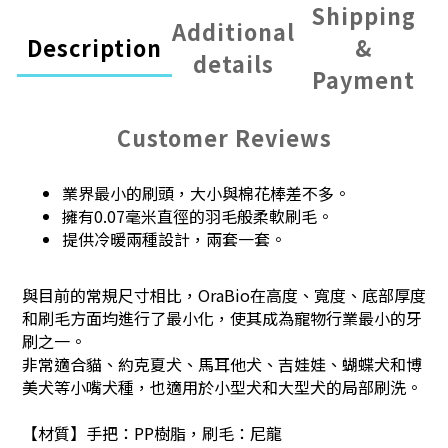
Shipping
Additional
Description
&
details
Payment
Customer Reviews
業界最小的刷頭，大小與棉花棒差不多。
擁有0.07毫米直徑的羽毛般柔軟刷毛。
提供冷暖兩種設計，兩套一套。
與目前的常規尺寸相比，OraBio在高度、寬度、底部厚度
和刷毛方面均進行了最小化，使其成為寵物行業最小的牙
刷之一。
非常適合貓、約克夏犬、馬耳他犬、吉娃娃、蝴蝶犬和博
美犬等小嘴犬種，也適用於小型犬和大型犬的局部刷洗。
【材質】手把：PP樹脂，刷毛：尼龍