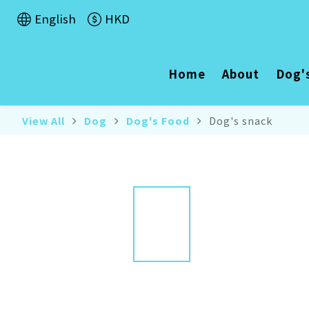
English
HKD
Home
About
Dog'
View All
Dog
Dog's Food
Dog's snack