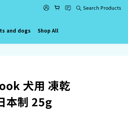
Search Products
ats and dogs
Shop All
ook 犬用 凍乾
日本制 25g