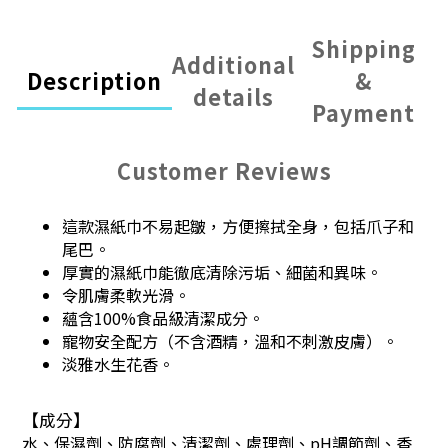
Shipping
Additional
Description
&
details
Payment
Customer Reviews
這款濕紙巾不易起皺，方便擦拭全身，包括爪子和
尾巴。
厚實的濕紙巾能徹底清除污垢、細菌和異味。
令肌膚柔軟光滑。
蘊含100%食品級清潔成分。
寵物安全配方（不含酒精，溫和不刺激皮膚）。
淡雅水生花香。
【成分】
水、保濕劑、防腐劑、清潔劑、處理劑、pH調節劑、香