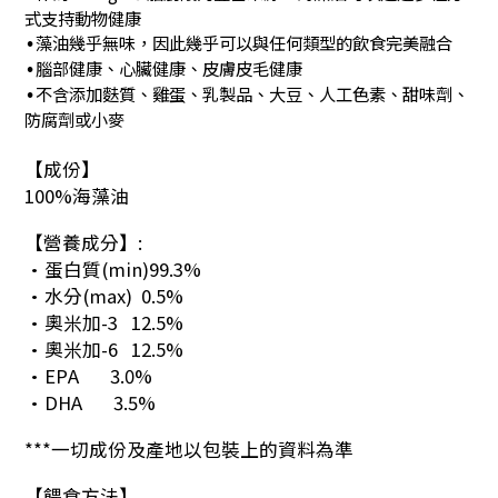
式支持動物健康
藻油幾乎無味，因此幾乎可以與任何類型的飲食完美融合
•
腦部健康、心臟健康、皮膚皮毛健康
•
不含添加麩質、雞蛋、乳製品、大豆、人工色素、甜味劑、
•
防腐劑或小麥
【成份】
100%海藻油
【營養成分】:
•蛋白質(min)99.3%
•水分(max) 0.5%
•奧米加-3 12.5%
•奧米加-6 12.5%
•EPA 3.0%
•DHA 3.5%
***一切成份及產地以包裝上的資料為準
【餵食方法】