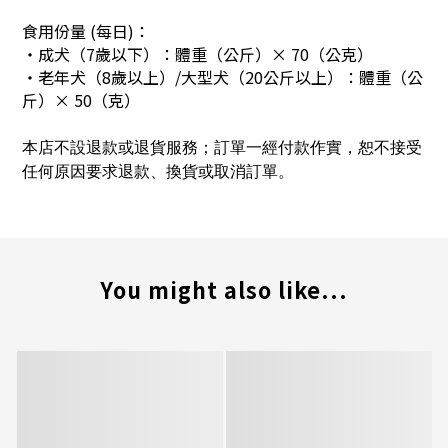
食用份量 (每日)：
・
成犬（7歲以下）：體重（公斤）× 70（公克）
・老年犬（8歲以上）/大型犬（20公斤以上）：體重（公
斤）× 50（克）
本店不設退款或退貨服務；訂單一經付款作實，恕不接受
任何原因要求退款、換貨或取消訂單。
You might also like...