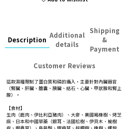
Shipping
Additional
Description
&
details
Payment
Customer Reviews
這款濕糧限制了蛋白質和磷的攝入，主要針對內臟器官
（腎臟、肝臟、膽囊、胰臟、結石、心臟、甲狀腺和腎上
腺）。
【食材】
生肉（鹿肉、伊比利亞豬肉）、大麥、美國褐橡樹、烤芝
麻、日本和中國草藥（銀耳、法國松樹、伊貝木、榆樹
皮、眼蟲草）、鳥氨酸、鋸齒草、棕櫚樹、橡樹、螺旋