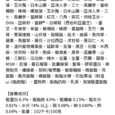
藻、玉米鬚、日本山藥、亞洲人參、三七、高麗參、當棕
櫚樹、橡樹、螺旋藻、玉米鬚、日本山藥、亞洲人參、三
七、高麗參、當歸葉、紅花、八角、菊花、肉桂玉米、
DHA、亞麻籽、當歸®、白樺茸（西伯利亞靈芝）、靈
芝、冬青草、傘菌、蘇珊菇、蜂膠、蔓越莓、玉竹、舞
茸、貫葉連翹、山伏茸、裂褶菌、莪朮、曲葉、魚肉草、
蓮棗、魚腥草、蓮花。沙拉西亞、洋甘菊、薏苡仁、大
麥、溫州蜜柑嫩葉皮、延齡草、菖蒲、黑豆、石榴、木西
麻、甘茶粉、菊芋、熊麻、蝦青素、黑參、諾麗果、山
楂、三獅石、瓜拉納、辣木、生薑、生薑、巴蘭、甜葉、
MSM、菖蒲、番石榴葉、匙羹藤葉、藍莓、膠原蛋白、綠
唇貽貝、纖維素、菊粉/葡聚醣、葡萄糖胺、精氨酸、亮
氨酸、異亮氨酸、纈氨酸、脫脂米糠、印加果油（耐溫
ω-3脂肪酸）、蛋殼鈣、脫脂奶粉、乳清、海藻酸蛋氨酸
【營養成份】
粗蛋白 6.3%，粗脂肪 4.0%，粗纖維 0.15%，粗灰分
0.81%，水分 74% 以上，
磷 0.08%，鈉 0.040%，鈣
0.04%
、能量：102千卡/100克