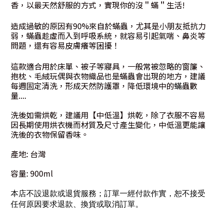
香，以最天然舒服的方式，實現你的沒＂蟎＂生活!
造成過敏的原因有90%來自於蟎蟲，尤其是小朋友抵抗力
弱，蟎蟲趁虛而入到呼吸系統，就容易引起氣喘、鼻炎等
問題，還有容易皮膚癢等困擾！
這款適合用於床單、被子等寢具，一般常被忽略的窗簾、
抱枕、毛絨玩偶與衣物織品也是蟎蟲會出現的地方，建議
每週固定清洗，形成天然防護罩，降低環境中的
蟎
蟲數
量....
洗後如需烘乾，建議用【中低溫】烘乾，除了衣服不容易
因長期使用烘衣機而材質及尺寸產生變化，中低溫更能讓
洗後的衣物保留香味。
產地: 台灣
容量: 900ml
本店不設退款或退貨服務；訂單一經付款作實，恕不接受
任何原因要求退款、換貨或取消訂單。