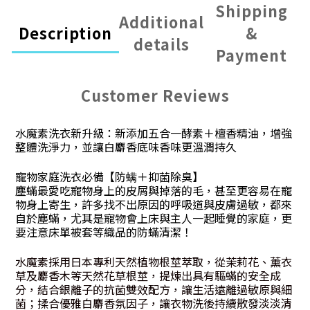
Shipping
Additional
Description
&
details
Payment
Customer Reviews
水魔素洗衣新升級：新添加五合一酵素＋檀香精油，增強
整體洗淨力，並讓白麝香底味香味更溫潤持久
寵物家庭洗衣必備【防螨＋抑菌除臭】
塵蟎最愛吃寵物身上的皮屑與掉落的毛，甚至更容易在寵
物身上寄生，許多找不出原因的呼吸道與皮膚過敏，都來
自於塵蟎，尤其是寵物會上床與主人一起睡覺的家庭，更
要注意床單被套等織品的防蟎清潔！
水魔素採用日本專利天然植物根莖萃取，從茉莉花、薰衣
草及麝香木等天然花草根莖，提煉出具有驅蟎的安全成
分，結合銀離子的抗菌雙效配方，讓生活遠離過敏原與細
菌；揉合優雅白麝香氛因子，讓衣物洗後持續散發淡淡清