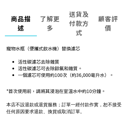
送貨及
商品描
了解更
顧客評
付款方
述
多
價
式
寵物水瓶（便攜式飲水機）替換濾芯
活性碳濾芯去除雜質
活性碳濾芯可去除餘氯和雜質。
一個濾芯可使用約100次（約36,000毫升水）。
*首次使用前，請將其浸泡在室溫水中約10分鐘。
本店不設退款或退貨服務；訂單一經付款作實，恕不接受
任何原因要求退款、換貨或取消訂單。