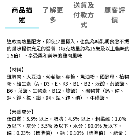
送貨及
商品描
了解更
顧客評
付款方
述
多
價
式
這款高熱量配方，即使少量攝入，也能為哺乳期食慾不振
的貓咪提供充足的營養（每克熱量約為15歲及以上貓咪的
1.5倍）。享受柔和美味的雞肉風味。
【材料】
雞胸肉、大豆油、葡萄糖、寡糖、魚油粉、硒酵母、植物
粉、維生素（A、D3、E、K3、B1、B2、泛酸、菸鹼酸、
B6、葉酸、生物素、B12、膽鹼）、礦物質（鈣、磷、
鈉、鉀、氯、鐵、銅、錳、鋅、碘）、牛磺酸。
【營養成分】
蛋白質：5.5% 以上，脂肪：4.5% 以上，粗纖維：1.0%
及以下，灰分：5.5% 及以下，水分：80.0% 及以下，
磷：0.23%（標準值），鈉：0.10%（標準值）
、能量：