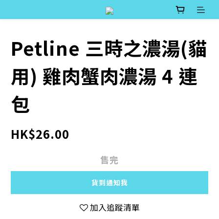
Petline 三時之濃湯(貓
用) 雞肉蟹肉濃湯 4 連
包
HK$26.00
售完
貨到通知我
加入追蹤清單