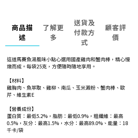
送貨及
商品描
了解更
顧客評
付款方
述
多
價
式
這道馬賽魚湯風味小點心選用國產雞肉和蟹肉棒，精心慢
燉而成。每袋25克，方便隨時隨地享用。
【
材料
】
雞胸肉、魚萃取、雞柳、南瓜、玉米澱粉、蟹肉棒、歐
芹、維生素E
【營養成份】
蛋白質：最低5.2%，脂肪：最低0.9%，粗纖維：最高
0.5%，灰分：最高1.5%，水分：最高89.0%、
能量：
18
千卡/袋