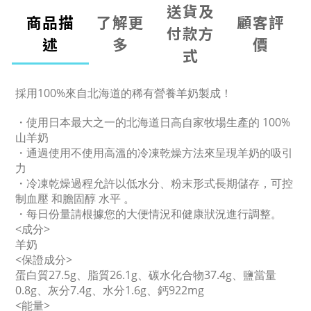
送貨及
商品描
了解更
顧客評
付款方
述
多
價
式
採用100%來自北海道的稀有營養羊奶製成！
・使用日本最大之一的北海道日高自家牧場生產的 100%
山羊奶
・通過使用不使用高溫的冷凍乾燥方法來呈現羊奶的吸引
力
・冷凍乾燥過程允許以低水分、粉末形式長期儲存，可控
制血壓 和膽固醇 水平 。
・每日份量請根據您的大便情況和健康狀況進行調整。
<成分>
羊奶
<保證成分>
蛋白質27.5g、脂質26.1g、碳水化合物37.4g、鹽當量
0.8g、灰分7.4g、水分1.6g、鈣922mg
<能量>