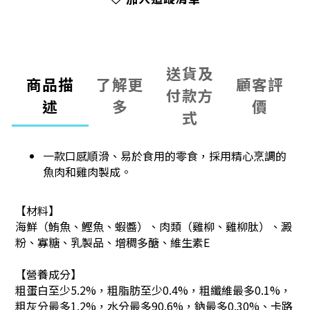
送貨及
商品描
了解更
顧客評
付款方
述
多
價
式
一款口感順滑、易於食用的零食，採用精心烹調的
魚肉和雞肉製成。
【材料】
海鮮（鮪魚、鰹魚、蝦醬）、肉類（雞柳、雞柳肽）、澱
粉、寡糖、乳製品、增稠多醣、維生素E
【營養成分】
粗蛋白至少5.2%，粗脂肪至少0.4%，粗纖維最多0.1%，
粗灰分最多1.2%，水分最多90.6%，鈉最多0.30%、卡路