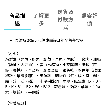
送貨及
商品描
了解更
顧客評
付款方
述
多
價
式
為維持成貓身心健康而設計的全營養食品
【材料】
海鮮類（鰹魚、鮭魚、鮪魚、青魚、魚肽）、雞肉、油脂
（雞油、大豆油）、蛋白水解物、小麥麵筋、醣類（蔗
糖、寡糖）、全蛋乾、豌豆蛋白、蛋黃乾、增稠劑（改性
澱粉、增稠多糖）、調味料、礦物質（鈣、磷、鐵、銅、
錳、鋅、碘、硒）、多聚磷酸鈉、木糖、維生素（A、D、
E、K、B1、B2、B6、B12、菸鹼酸、泛酸、葉酸、生物
素、膽鹼）、牛磺酸
【營養成分】