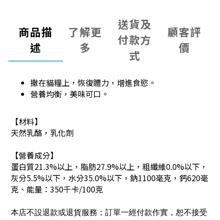
送貨及
商品描
了解更
顧客評
付款方
述
多
價
式
撒在貓糧上，恢復體力，增進食慾。
營養均衡，美味可口。
【材料】
天然乳酪，乳化劑
【營養成分】
蛋白質21.3%以上，脂肪27.9%以上，粗纖維0.0%以下，
灰分5.5%以下，水分35.0%以下，鈉1100毫克，鈣620毫
克、能量：350千卡/100克
本店不設退款或退貨服務；訂單一經付款作實，恕不接受