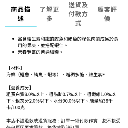
送貨及
商品描
了解更
顧客評
付款方
述
多
價
式
富含維生素和鐵的鰹魚和鮪魚的深色肉製成易於食
用的果凍，並搭配蝦仁。
營養豐富的普通貓糧。
【材料】
海鮮（鰹魚、鮪魚、蝦等）、增稠多醣、維生素E
【營養成分】
粗蛋白質8.0%以上、粗脂肪0.7%以上、粗纖維1.0%以
下、粗灰分2.0%以下、水分90.0%以下、能量約38千
卡/100克
本店不設退款或退貨服務；訂單一經付款作實，恕不接受
任何原因要求退款、換貨或取消訂單。