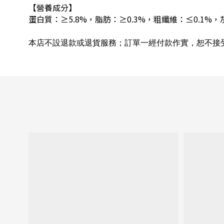
【營養成分】
蛋白質：≥5.8%，脂肪：≥0.3%，粗纖維：≤0.1%，
本店不設退款或退貨服務；訂單一經付款作實，恕不接