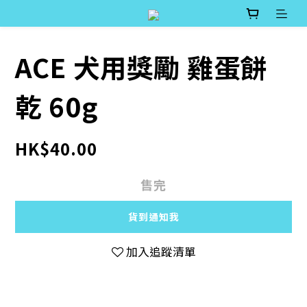
ACE 犬用獎勵 雞蛋餅
乾 60g
HK$40.00
售完
貨到通知我
加入追蹤清單