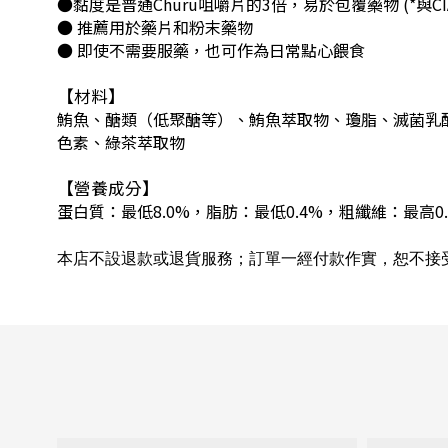
●黏度是普通Churu咀嚼片的3倍，易於包覆藥物 (
*與CI
● 推薦用於藥片和粉末藥物
● 即使不需要服藥，也可作為日常點心餵食
【材料】
鮪魚、醣類（低聚醣等）、鮪魚萃取物、瓊脂、滅菌乳
色素、綠茶萃取物
【營養成分】
蛋白質：最低8.0%，脂肪：最低0.4%，粗纖維：最高0.
本店不設退款或退貨服務；訂單一經付款作實，恕不接