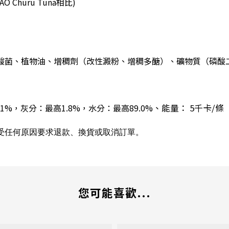
AO Churu Tuna相比)
酸菌、植物油、增稠劑（改性澱粉、增稠多醣）、礦物質（磷酸
1%，灰分：最高1.8%，水分：最高89.0%
、
能量：
5千卡/條
受任何原因要求退款、換貨或取消訂單。
您可能喜歡...