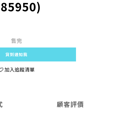
585950)
售完
貨到通知我
加入追蹤清單
式
顧客評價