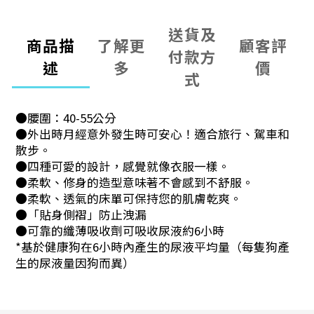
送貨及
商品描
了解更
顧客評
付款方
述
多
價
式
●腰圍：40-55公分
●外出時月經意外發生時可安心！適合旅行、駕車和
散步。
●四種可愛的設計，感覺就像衣服一樣。
●柔軟、修身的造型意味著不會感到不舒服。
●柔軟、透氣的床單可保持您的肌膚乾爽。
●「貼身側褶」防止洩漏
●可靠的纖薄吸收劑可吸收尿液約6小時
*基於健康狗在6小時內產生的尿液平均量（每隻狗產
生的尿液量因狗而異）