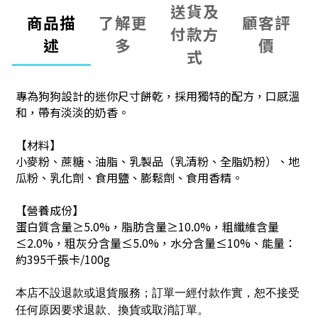
送貨及
商品描
了解更
顧客評
付款方
述
多
價
式
專為狗狗設計的迷你尺寸餅乾，採用獨特的配方，口感溫
和，帶有淡淡的奶香。
【
材料
】
小麥粉、蔗糖、油脂、乳製品（乳清粉、全脂奶粉）、地
瓜粉、乳化劑、食用鹽、膨鬆劑、食用香精。
【營養成份】
蛋白質含量≥5.0%，脂肪含量≥10.0%，粗纖維含量
≤2.0%，粗灰分含量≤5.0%，水分含量≤10%、
能量：
約395千張卡/100g
本店不設退款或退貨服務；訂單一經付款作實，恕不接受
任何原因要求退款、換貨或取消訂單。