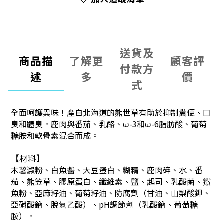
送貨及
商品描
了解更
顧客評
付款方
述
多
價
式
全面呵護異味！產自北海道的熊世草有助於抑制糞便、口
臭和體臭。鹿肉與番茄、乳酪、ω-3和ω-6脂肪酸、葡萄
糖胺和軟骨素混合而成。
【材料】
木薯澱粉、白魚醬、大豆蛋白、糊精、鹿肉碎、水、番
茄、熊笠草、膠原蛋白、纖維素、鹽、起司、乳酸菌、鯊
魚粉、亞麻籽油、葡萄籽油、防腐劑（甘油、山梨酸鉀、
亞硝酸鈉、脫氫乙酸）、pH調節劑（乳酸鈉、葡萄糖
胺）。