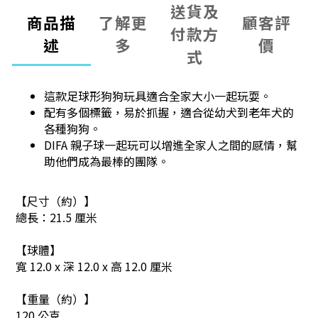
送貨及
商品描
了解更
顧客評
付款方
述
多
價
式
這款足球形狗狗玩具適合全家大小一起玩耍。
配有多個標籤，易於抓握，適合從幼犬到老年犬的
各種狗狗。
DIFA 親子球一起玩可以增進全家人之間的感情，幫
助他們成為最棒的團隊。
【尺寸（約）】
總長：21.5 厘米
【球體】
寬 12.0 x 深 12.0 x 高 12.0 厘米
【重量（約）】
120 公克