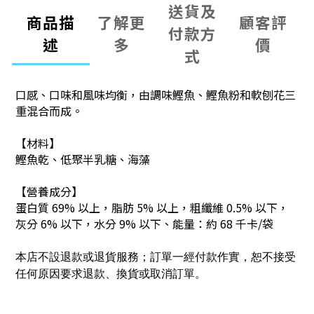
送貨及
商品描
了解更
顧客評
付款方
述
多
價
式
口感、口味和風味均衡，由調味鰹魚、鰹魚粉和軟刨花三
重混合而成。
【材料】
鰹魚乾、低聚半乳糖、海藻
【營養成分】
蛋白質 69% 以上，脂肪 5% 以上，粗纖維 0.5% 以下，
灰分 6% 以下，水分 9% 以下
、能量：
約 68 千卡/袋
本店不設退款或退貨服務；訂單一經付款作實，恕不接受
任何原因要求退款、換貨或取消訂單。