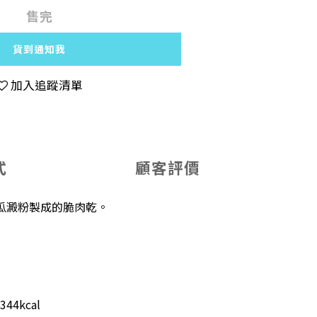
售完
貨到通知我
加入追蹤清單
式
顧客評價
瓜澱粉製成的脆肉乾。
4kcal