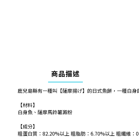
商品描述
鹿兒島縣有一種叫【薩摩揚げ】的日式魚餅，一種白身
【材料】
白身魚、薩摩馬鈴薯澱粉
【成分】
粗蛋白質：82.20%以上 粗脂肪：6.70%以上 粗纖維：0.0