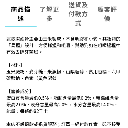
送貨及
商品描
了解更
顧客評
付款方
述
多
價
式
這款潔齒骨主要由玉米製成，不含明膠和小麥。其獨特的
「易握」設計，方便抓握和咀嚼，幫助狗狗在咀嚼過程中
有效去除牙菌斑。
【材料】
玉米澱粉、麥芽糖、米澱粉、山梨糖醇、食用香精、六甲
硫酸鈉、色素（黃色5號）
【營養成分】
蛋白質含量最低0.5%，脂肪含量最低0.2%，粗纖維含量
最高2.0%，灰分含量最高2.0%，水分含量最高14.0%、
能量：
每條約82千卡
本店不設退款或退貨服務；訂單一經付款作實，恕不接受