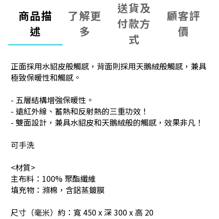
送貨及
商品描
了解更
顧客評
付款方
述
多
價
式
正面採用水貂皮般觸感，背面則採用天鵝絨般觸感，
兼具
極致保暖性和觸感。
- 五層結構增強保暖性。
- 遠紅外線、蓄熱和反射熱的三重功效！
- 雙面設計，兼具水貂皮和天鵝絨般的觸感，效果非凡！
可手洗
<材質>
主布料：100% 聚酯纖維
填充物：滌棉，含鋁蒸鍍膜
尺寸（毫米）
約：寬 450 x 深 300 x 高 20