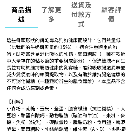
送貨及
商品描
了解更
顧客評
付款方
述
多
價
式
這些骨頭形狀的餅乾專為狗狗健康而設計。它們熱量低
（比我們的牛奶餅乾低約 15%），適合注重體重的狗
狗。餅乾富含易消化吸收的乳鈣、葡萄糖胺（一種在軟骨
中大量存在的粘多醣的重要組成部分）、促進雙歧桿菌生
長並有助於維持腸道健康的乳寡糖、能夠吸收腸道異味並
減少糞便氣味的絲蘭提取物，以及有助於維持腸道健康的
不可消化糊精（一種澱粉衍生的膳食纖維）。本產品不含
任何合成防腐劑或色素。
【材料】
小麥粉、蔗糖、玉米、全蛋、膳食纖維（抗性糊精）、大
豆粉、酪蛋白酸鈣、動物脂肪（豬油和牛油）、米糠、麥
糠、魚粉（鮪魚）、碳酸氫銨、脫脂奶粉、食用鹽、啤酒
酵母、葡萄糖胺、乳絲蘭聚醣、維生素（A、D）、甜味劑