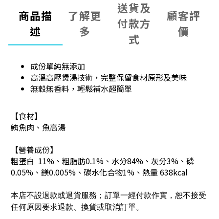
送貨及
商品描
了解更
顧客評
付款方
述
多
價
式
成份單純無添加
高溫高壓煲湯技術，完整保留食材原形及美味
無穀無香料，輕鬆補水超簡單
【食材】
鮪魚肉、魚高湯
【營養成份】
粗蛋白 11%、粗脂肪0.1%、水分84%、灰分3%、磷
0.05%、鎂0.005%、碳水化合物1%、熱量 638kcal
本店不設退款或退貨服務；訂單一經付款作實，恕不接受
任何原因要求退款、換貨或取消訂單。