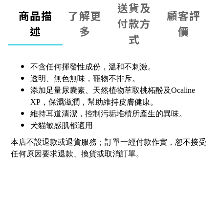
送貨及
商品描
了解更
顧客評
付款方
述
多
價
式
不含任何揮發性成份，溫和不刺激。
透明、無色無味，寵物不排斥。
添加足量尿囊素、天然植物萃取桃柘酚及Ocaline
XP，保濕滋潤，幫助維持皮膚健康。
維持耳道清潔，控制污垢堆積所產生的異味。
犬貓敏感肌都適用
本店不設退款或退貨服務；訂單一經付款作實，恕不接受
任何原因要求退款、換貨或取消訂單。