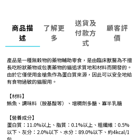
送貨及
商品描
了解更
顧客評
付款方
述
多
價
式
產品是一種無穀物的藥物輔助零食，是由臨床獸醫為不擅
長吃粉狀藥物或包裹藥物的貓追求質地和材料而開發的。
由於它僅使用金槍魚作為蛋白質來源，因此可以安全地給
有食物過敏的貓服用。
【材料】
鮪魚、調味料（胺基酸等）、增稠劑多醣、寡半乳糖
【營養成分】
蛋白質：11.0%以上、脂質：0.1%以上、粗纖維：0.5%
以下、灰分：2.0%以下、水分：89.0%以下、約4kcal/1
包